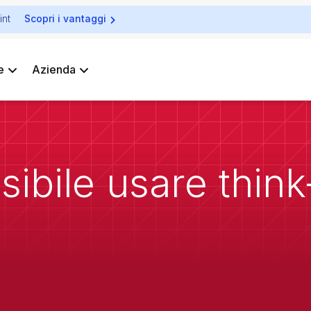
int
Scopri i vantaggi
e
Azienda
ibile usare think