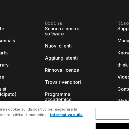
Ordina
Riso
ite
Scarica il nostro
Supp
software
sentials
Manu
Nuovi clienti
arts
Know
Aggiungi utenti
brary
thin
Rinnova licenze
ore
Video
Trova rivenditori
sist
Cont
icipato)
Programma
accademico
Webi
re i cookie sul dispositivo per migliorare la
Programma per
nostre attività di marketing.
Informativa sulla
startup
-cell?