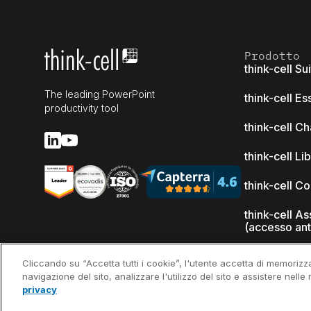
Prodotto
think-cell Su
The leading PowerPoint
think-cell Es
productivity tool
think-cell Ch
think-cell Li
think-cell C
think-cell As
(accesso ant
Novità
Cliccando su “Accetta tutti i cookie”, l'utente accetta di memorizza
navigazione del sito, analizzare l'utilizzo del sito e assistere nelle 
Perché think
privacy