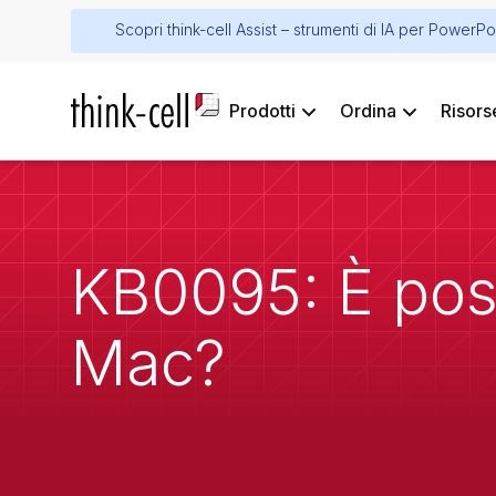
Scopri think-cell Assist – strumenti di IA per PowerPo
Prodotti
Ordina
Risors
KB0095: È poss
Mac?