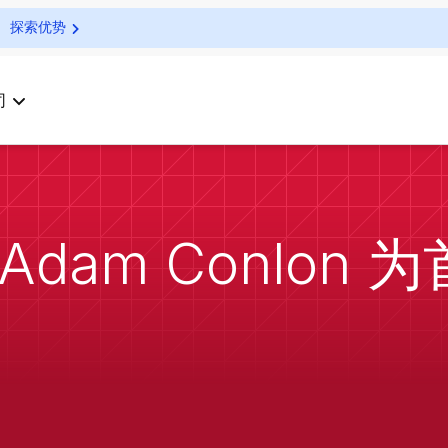
探索优势
司
 任命 Adam Conl