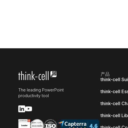
产品
think-cell Su
The leading PowerPoint
think-cell Es
productivity tool
think-cell Ch
think-cell Li
think-cell C