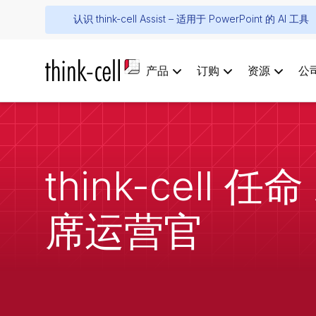
认识 think-cell Assist – 适用于 PowerPoint 的 AI 工具
产品
订购
资源
公
think-cell
席运营官