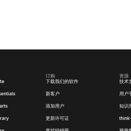
订购
资源
ite
下载我们的软件
技术
sentials
新客户
用户
arts
添加用户
知识
brary
更新许可证
thin
ore
查找经销商
视频