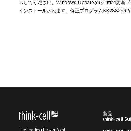
ルしてください。Windows UpdateからOffice
インストールされます。修正プログラムKB28829
製品
think-cell Su
The leading PowerPoint