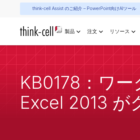
think-cell Assist のご紹介 – PowerPoint向けAIツール
製品
注文
リソース
KB0178：
Excel 201