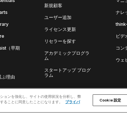
sentials
マニ
新規顧客
arts
ナレ
ユーザー追加
brary
thin
ライセンス更新
ore
ビデ
リセラーを探す
Assist（早期
コン
アカデミックプログラ
ム
ウェ
スタートアップ プログ
ラム
lを選ぶ理由
ゲーションを強化し、サイトの使用状況を分析し、弊
Cookie 設定
保存することに同意したことになります。
プライバ