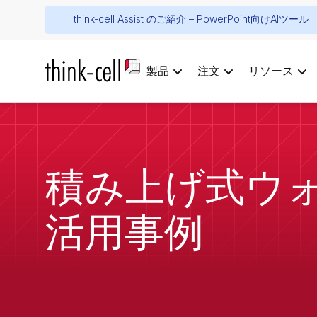
think-cell Assist のご紹介 – PowerPoint向けAIツール
製品
注文
リソース
積み上げ式ウ
活用事例