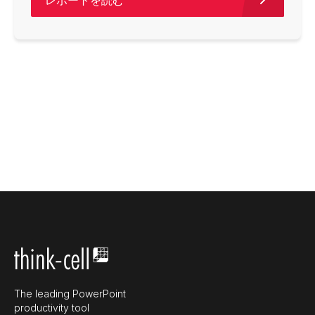
レポートを読む
The leading PowerPoint
productivity tool