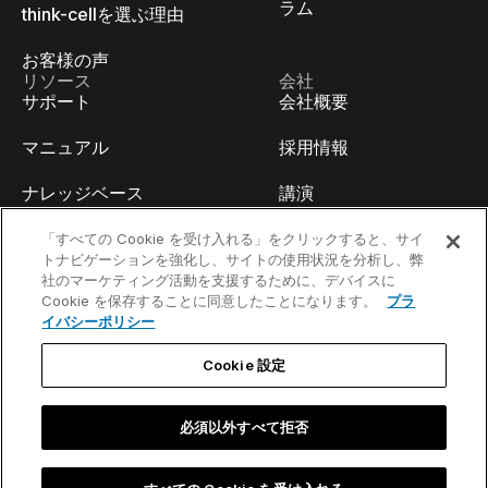
ラム
think-cellを選ぶ理由
お客様の声
リソース
会社
サポート
会社概要
マニュアル
採用情報
ナレッジベース
講演
think-cell Academy
イベント
「すべての Cookie を受け入れる」をクリックすると、サイ
トナビゲーションを強化し、サイトの使用状況を分析し、弊
社のマーケティング活動を支援するために、デバイスに
ビデオチュートリアル
開発者ブログ
Cookie を保存することに同意したことになります。
プラ
イバシーポリシー
コンテンツハブ
お問い合わせ
Cookie 設定
ウェビナー
必須以外すべて拒否
お問い合わせ／法的通知事項