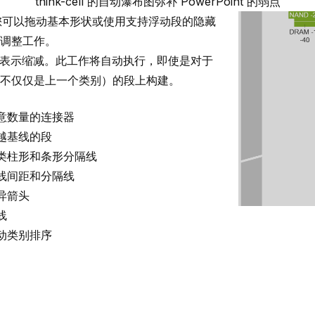
think-cell
的自动瀑布图弥补 PowerPoint 的弱点
错。您可以拖动基本形状或使用支持浮动段的隐藏
调整工作。
表示缩减。此工作将自动执行，即使是对于
不仅仅是上一个类别）的段上构建。
意数量的连接器
越基线的段
类柱形和条形分隔线
线间距和分隔线
异箭头
线
动类别排序