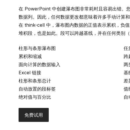
在 PowerPoint 中创建瀑布图非常耗时且容易出
数据列。因此，任何数据更改都意味着许多手动计算和
在
think-cell
中，瀑布图内数据的正值表示累积，负值
堆积段，也是如此。段可以跨越基线，并在任何类别（
柱形与条形瀑布图
任
累积和缩减
跨
面向计算的数据输入
两
Excel 链接
基
柱形和条形总计
差
自动放置的段标签
值
绝对值与百分比
自
免费试用