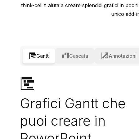
think-cell
ti aiuta a creare splendidi grafici in poch
unico add-in
Gantt
Cascata
Annotazioni
Grafici Gantt che
puoi creare in
PowerPoint