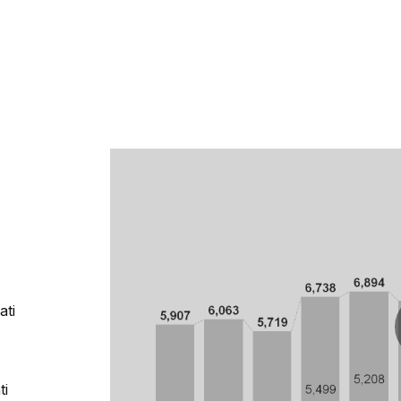
ati
ti