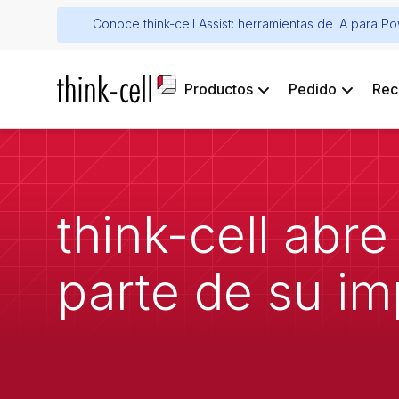
Conoce think-cell Assist: herramientas de IA para P
Productos
Pedido
Rec
think-cell abr
parte de su i