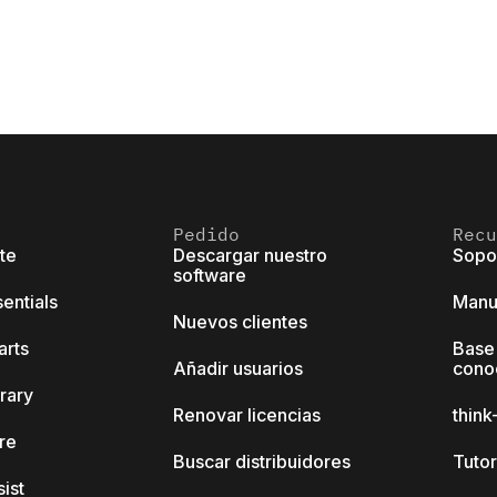
Pedido
Recu
ite
Descargar nuestro
Sopo
software
sentials
Manu
Nuevos clientes
arts
Base
Añadir usuarios
cono
brary
Renovar licencias
thin
ore
Buscar distribuidores
Tutor
sist