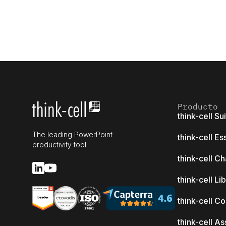
Producto
think-cell Su
The leading PowerPoint
think-cell Es
productivity tool
think-cell Ch
think-cell Li
think-cell C
think-cell As