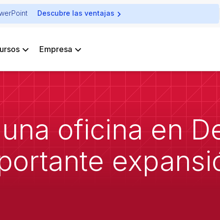
owerPoint
Descubre las ventajas
ursos
Empresa
e una oficina en 
mportante expansi